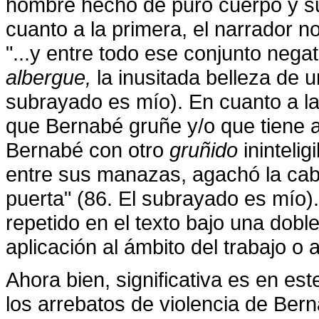
hombre hecho de puro cuerpo y su
cuanto a la primera, el narrador n
"...y entre todo ese conjunto nega
albergue,
la inusitada belleza de u
subrayado es mío). En cuanto a l
que Bernabé gruñe y/o que tiene a
Bernabé con otro
gruñido
inintelig
entre sus manazas, agachó la c
puerta" (86. El subrayado es mío).
repetido en el texto bajo una dobl
aplicación al ámbito del trabajo o a
Ahora bien, significativa es en es
los arrebatos de violencia de Ber